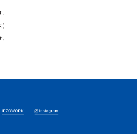
す。
木）
す。
IEZOWORK
Instagram