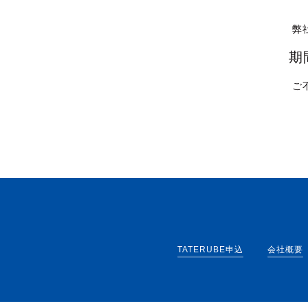
弊
期
ご
TATERUBE申込
会社概要