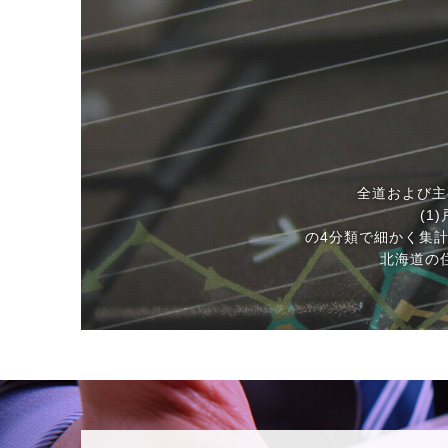
全道および主
(1
の4分類で細かく集
北海道の