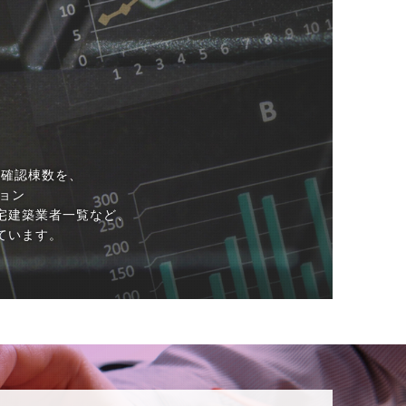
築確認棟数を、
ション
宅建築業者一覧など、
ています。